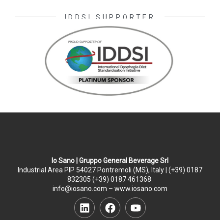
IDDSI SUPPORTER
Io Sano | Gruppo General Beverage Srl
Industrial Area PIP 54027 Pontremoli (MS), Italy | (+39) 0187
832305 (+39) 0187 461368
info@iosano.com – www.iosano.com