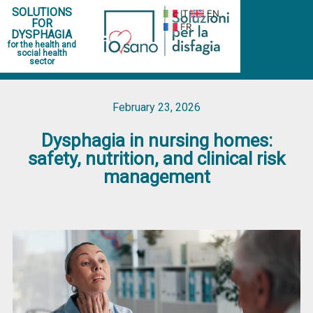
SOLUTIONS
IT
EN
FOR
FR
DYSPHAGIA
for the health and
social health
sector
February 23, 2026
Dysphagia in nursing homes:
safety, nutrition, and clinical risk
management