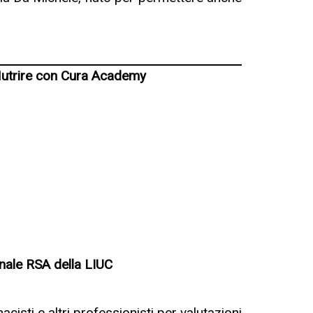
 Nutrire con Cura Academy
onale RSA della LIUC
macisti e altri professionisti per valutazioni