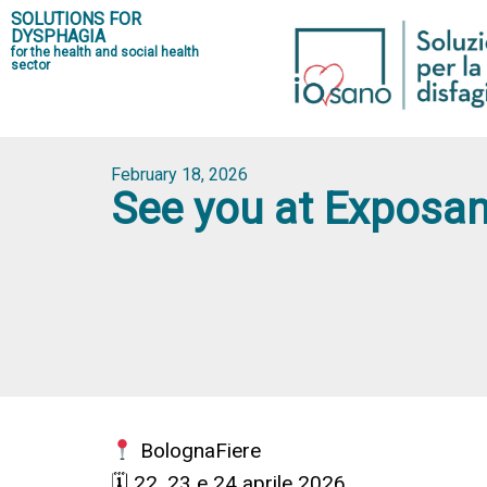
SOLUTIONS FOR
DYSPHAGIA
for the health and social health
sector
February 18, 2026
See you at Exposan
BolognaFiere
🗓 22, 23 e 24 aprile 2026