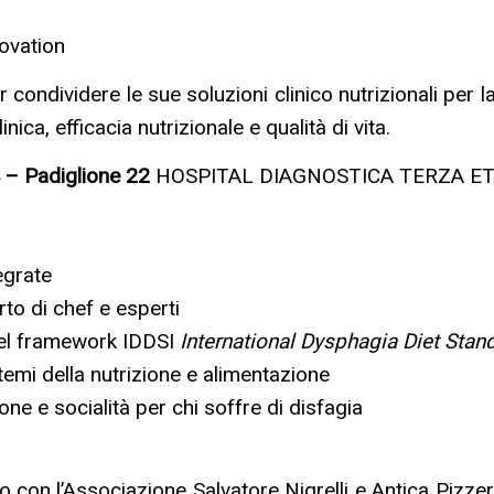
ovation
ondividere le sue soluzioni clinico nutrizionali per la
nica, efficacia nutrizionale e qualità di vita.
 – Padiglione 22
HOSPITAL DIAGNOSTICA TERZA E
tegrate
rto di chef e esperti
del framework IDDSI
International Dysphagia Diet Stand
 temi della nutrizione e alimentazione
one e socialità per chi soffre di disfagia
to con l’Associazione Salvatore Nigrelli e Antica Pizz