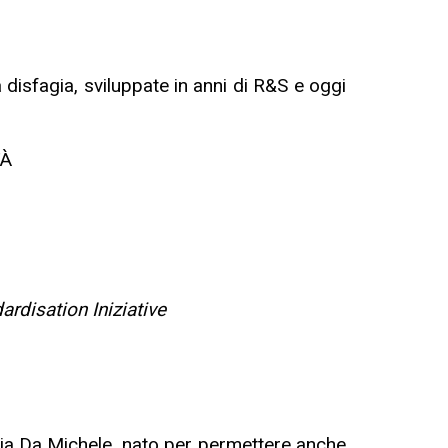
 disfagia, sviluppate in anni di R&S e oggi
TÀ
ardisation Iniziative
eria Da Michele, nato per permettere anche