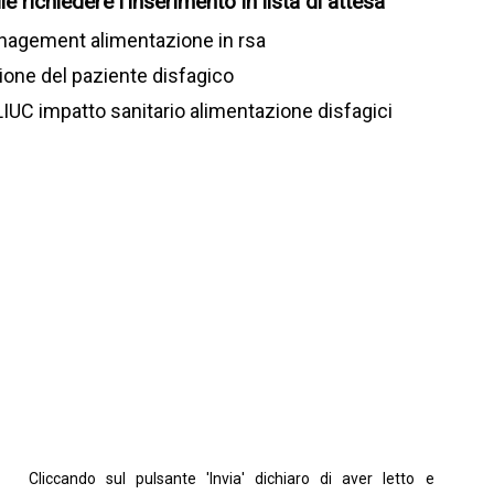
le richiedere l'inserimento in lista di attesa
management alimentazione in rsa
tione del paziente disfagico
LIUC impatto sanitario alimentazione disfagici
Cliccando sul pulsante 'Invia' dichiaro di aver letto e