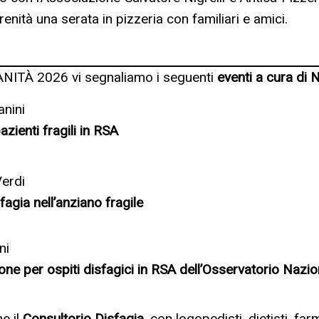
enità una serata in pizzeria con familiari e amici.
NITÀ 2026 vi segnaliamo i seguenti
eventi a cura di
anini
zienti fragili in RSA
Verdi
agia nell’anziano fragile
ni
ione per ospiti disfagici in RSA dell’Osservatorio Nazi
e il
Consultorio Disfagia
, con logopedisti, dietisti, far