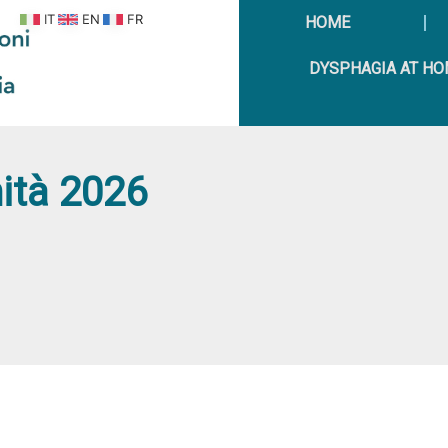
IT
EN
FR
HOME
DYSPHAGIA AT H
ità 2026